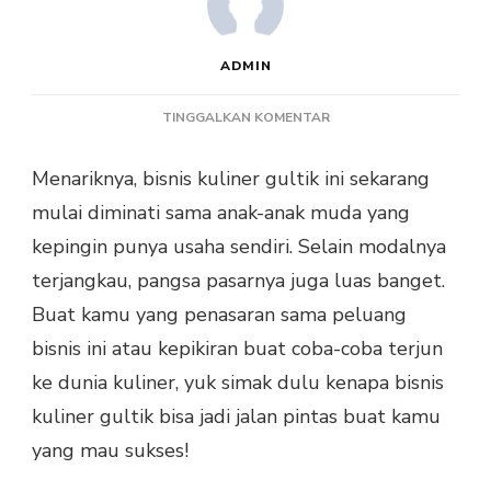
ADMIN
PADA
TINGGALKAN KOMENTAR
PELUANG
BISNIS
Menariknya, bisnis kuliner gultik ini sekarang
KULINER
mulai diminati sama anak-anak muda yang
MALAM
GULTIK
kepingin punya usaha sendiri. Selain modalnya
YANG
terjangkau, pangsa pasarnya juga luas banget.
MENGGIURKAN
Buat kamu yang penasaran sama peluang
bisnis ini atau kepikiran buat coba-coba terjun
ke dunia kuliner, yuk simak dulu kenapa bisnis
kuliner gultik bisa jadi jalan pintas buat kamu
yang mau sukses!