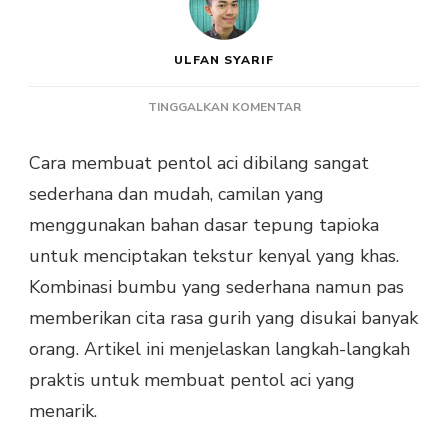
ULFAN SYARIF
PADA
TINGGALKAN KOMENTAR
CARA
MEMBUAT
Cara membuat pentol aci dibilang sangat
PENTOL
sederhana dan mudah, camilan yang
ACI
YANG
menggunakan bahan dasar tepung tapioka
ENAK
untuk menciptakan tekstur kenyal yang khas.
DAN
KEKINIAN
Kombinasi bumbu yang sederhana namun pas
memberikan cita rasa gurih yang disukai banyak
orang. Artikel ini menjelaskan langkah-langkah
praktis untuk membuat pentol aci yang
menarik.