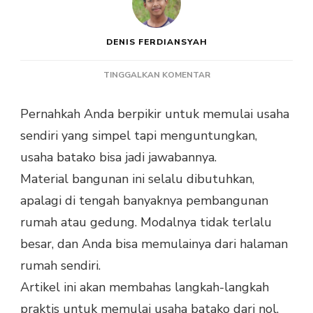
DENIS FERDIANSYAH
PADA
TINGGALKAN KOMENTAR
PANDUAN
LENGKAP
Pernahkah Anda berpikir untuk memulai usaha
CARA
sendiri yang simpel tapi menguntungkan,
MEMULAI
USAHA
usaha batako bisa jadi jawabannya.
BATAKO
Material bangunan ini selalu dibutuhkan,
DARI
NOL
apalagi di tengah banyaknya pembangunan
rumah atau gedung. Modalnya tidak terlalu
besar, dan Anda bisa memulainya dari halaman
rumah sendiri.
Artikel ini akan membahas langkah-langkah
praktis untuk memulai usaha batako dari nol.