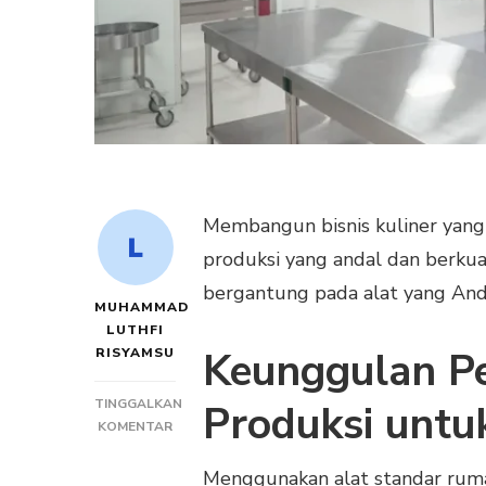
Membangun bisnis kuliner yang
produksi yang andal dan berkualit
bergantung pada alat yang Anda
MUHAMMAD
LUTHFI
Keunggulan P
RISYAMSU
TINGGALKAN
Produksi untuk
PADA
KOMENTAR
PERLENGKAPAN
DAPUR
Menggunakan alat standar rum