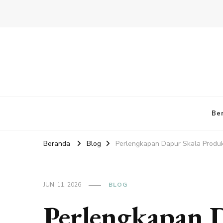
Be
Beranda
Blog
Perlengkapan Dapur Skala Produks
JUNI 11, 2026
BLOG
Perlengkapan 