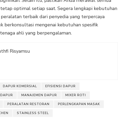
ignifikan. Selain itu, pastikan Anda merawat semua
a tetap optimal setiap saat. Segera lengkapi kebutuhan
peralatan terbaik dari penyedia yang terpercaya
uk berkonsultasi mengenai kebutuhan spesifik
 tenaga ahli yang berpengalaman.
hfi Risyamsu
DAPUR KOMERSIAL
EFISIENSI DAPUR
 DAPUR
MANAJEMEN DAPUR
MIXER ROTI
PERALATAN RESTORAN
PERLENGKAPAN MASAK
TCHEN
STAINLESS STEEL