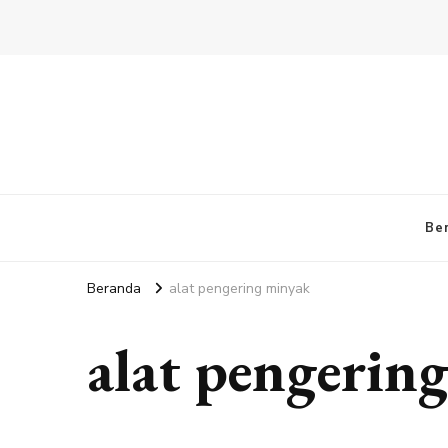
Be
Beranda
alat pengering minyak
alat pengerin