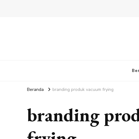
Be
Beranda
branding produk vacuum frying
branding pro
frying