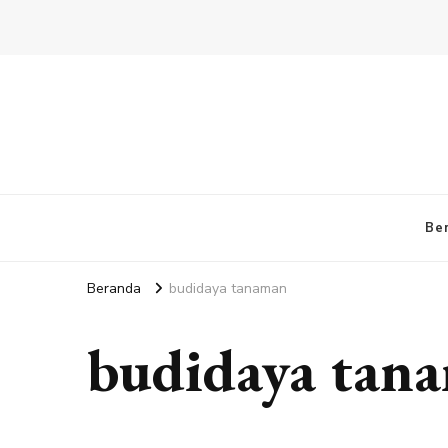
Be
Beranda
budidaya tanaman
budidaya tan