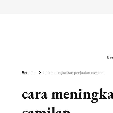
Be
Beranda
cara meningkatkan penjualan camilan
cara meningka
camilan