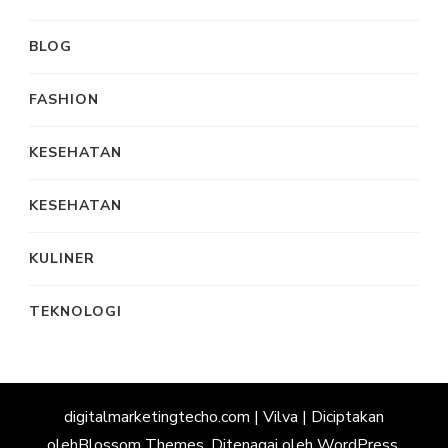
BLOG
FASHION
KESEHATAN
KESEHATAN
KULINER
TEKNOLOGI
digitalmarketingtecho.com |
Vilva | Diciptakan
oleh
Blossom Themes
. Ditenagai oleh
WordPress
.