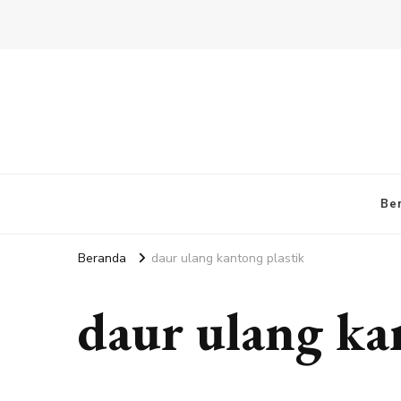
Be
Beranda
daur ulang kantong plastik
daur ulang ka