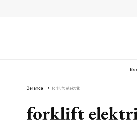
Be
Beranda
forklift elektrik
forklift elektr