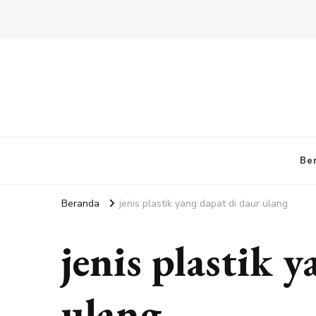
Be
Beranda
jenis plastik yang dapat di daur ulang
jenis plastik 
ulang