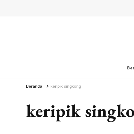
Be
Beranda
keripik singkong
keripik singk