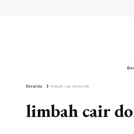
Be
Beranda
limbah cair domestik
limbah cair d