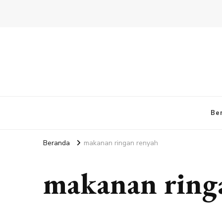
Be
Beranda
makanan ringan renyah
makanan ring