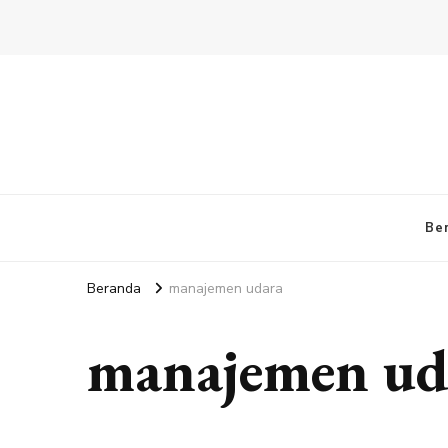
Be
Beranda
manajemen udara
manajemen ud