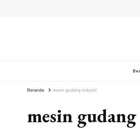
Be
Beranda
mesin gudang industri
mesin gudang 