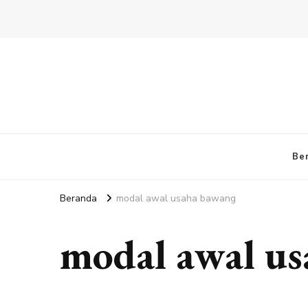
Be
Beranda
modal awal usaha bawang
modal awal u