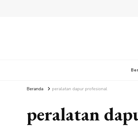
Be
Beranda
peralatan dapur profesional
peralatan dapu