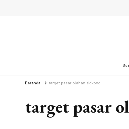
Be
Beranda
target pasar olahan sigkong
target pasar o