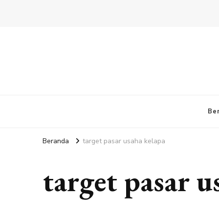
Be
Beranda
target pasar usaha kelapa
target pasar u