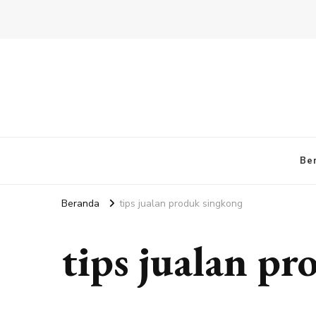
Be
Beranda
tips jualan produk singkong
tips jualan p