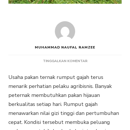
MUHAMMAD NAUFAL RAMZEE
PADA
TINGGALKAN KOMENTAR
USAHA
PAKAN
Usaha pakan ternak rumput gajah terus
TERNAK
menarik perhatian pelaku agribisnis. Banyak
RUMPUT
GAJAH
peternak membutuhkan pakan hijauan
SEBAGAI
berkualitas setiap hari. Rumput gajah
PELUANG
AGRIBISNIS
menawarkan nilai gizi tinggi dan pertumbuhan
MENJANJIKAN
cepat. Kondisi tersebut membuka peluang