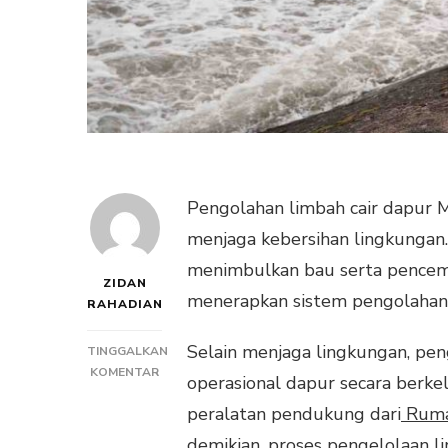
Pengolahan limbah cair dapur 
menjaga kebersihan lingkungan.
menimbulkan bau serta pencema
ZIDAN
menerapkan sistem pengolahan 
RAHADIAN
Selain menjaga lingkungan, pe
TINGGALKAN
PADA
KOMENTAR
operasional dapur secara berk
PENGOLAHAN
peralatan pendukung dari
Ruma
LIMBAH
CAIR
demikian, proses pengelolaan li