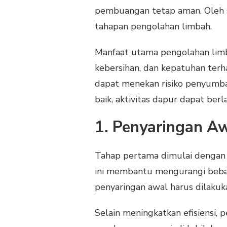
pembuangan tetap aman. Oleh s
tahapan pengolahan limbah.
Manfaat utama pengolahan limb
kebersihan, dan kepatuhan terha
dapat menekan risiko penyumb
baik, aktivitas dapur dapat berl
1. Penyaringan Aw
Tahap pertama dimulai dengan 
ini membantu mengurangi beban
penyaringan awal harus dilakuka
Selain meningkatkan efisiensi,