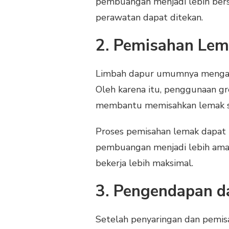
pembuangan menjadi lebih bers
perawatan dapat ditekan.
2. Pemisahan Lem
Limbah dapur umumnya mengan
Oleh karena itu, penggunaan gre
membantu memisahkan lemak se
Proses pemisahan lemak dapat me
pembuangan menjadi lebih aman
bekerja lebih maksimal.
3. Pengendapan 
Setelah penyaringan dan pemis