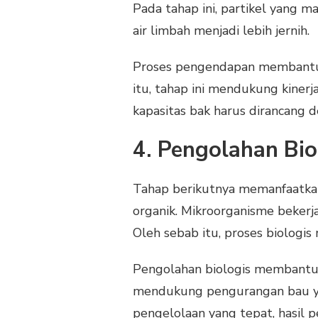
Pada tahap ini, partikel yang m
air limbah menjadi lebih jernih.
Proses pengendapan membantu 
itu, tahap ini mendukung kinerj
kapasitas bak harus dirancang d
4. Pengolahan Bio
Tahap berikutnya memanfaatkan
organik. Mikroorganisme beker
Oleh sebab itu, proses biologis
Pengolahan biologis membantu me
mendukung pengurangan bau ya
pengelolaan yang tepat, hasil p