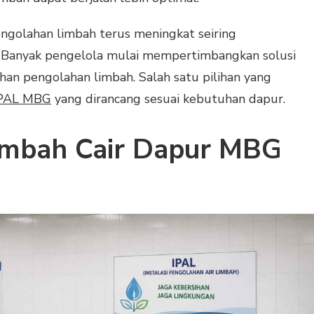
pengolahan limbah terus meningkat seiring
Banyak pengelola mulai mempertimbangkan solusi
an pengolahan limbah. Salah satu pilihan yang
IPAL MBG
yang dirancang sesuai kebutuhan dapur.
imbah Cair Dapur MBG