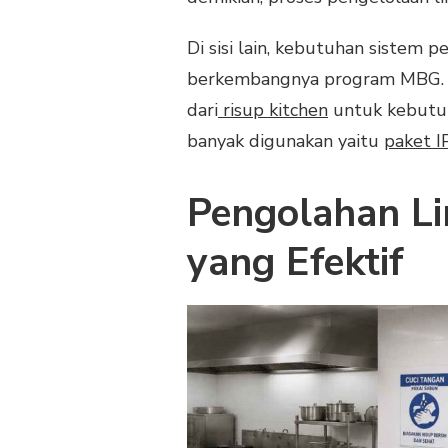
DAPUR
MBG
Di sisi lain, kebutuhan sistem 
YANG
EFEKTIF
berkembangnya program MBG. 
DAN
dari
risup kitchen
untuk kebutuh
PRAKTIS
banyak digunakan yaitu
paket 
Pengolahan L
yang Efektif