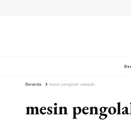
Be
Beranda
mesin pengolah sampah
mesin pengol