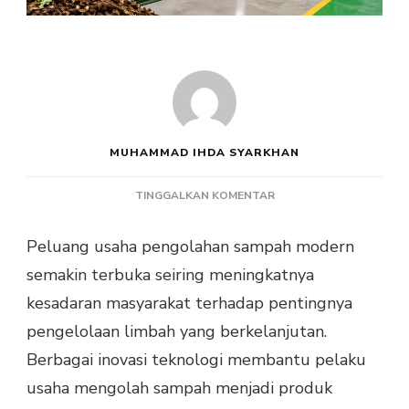
MUHAMMAD IHDA SYARKHAN
PADA
TINGGALKAN KOMENTAR
PELUANG
USAHA
Peluang usaha pengolahan sampah modern
PENGOLAHAN
semakin terbuka seiring meningkatnya
SAMPAH
MODERN
kesadaran masyarakat terhadap pentingnya
YANG
pengelolaan limbah yang berkelanjutan.
MENJANJIKAN
DI
Berbagai inovasi teknologi membantu pelaku
ERA
usaha mengolah sampah menjadi produk
BERKELANJUTAN