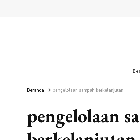
Be
Beranda
pengelolaan sampah berkelanjutan
pengelolaan 
berkelanjutan