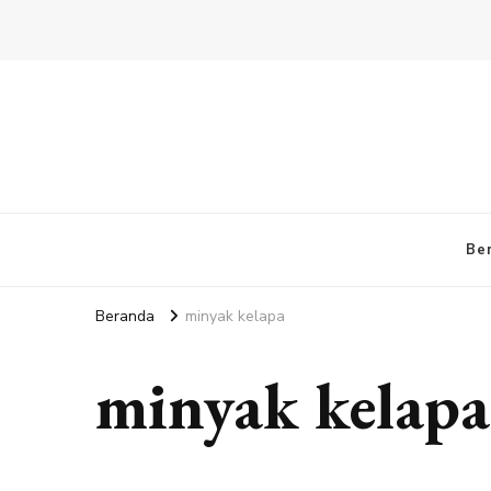
Be
Beranda
minyak kelapa
minyak kelapa