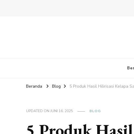
Be
Beranda
Blog
5 Produk Hasil Hilirisasi Kelapa S
UPDATED ON
JUNI 16, 2025
BLOG
5 Produk Hasil 