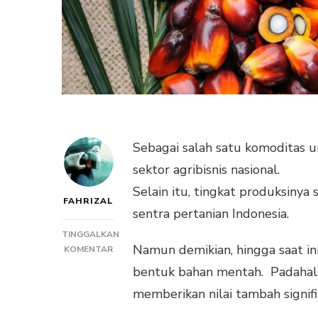
Sebagai salah satu komoditas un
sektor agribisnis nasional.
Selain itu, tingkat produksinya 
FAHRIZAL
sentra pertanian Indonesia.
TINGGALKAN
Namun demikian, hingga saat ini
PADA
KOMENTAR
5
bentuk bahan mentah. Padahal, 
PRODUK
memberikan nilai tambah signifi
HASIL
HILIRISASI