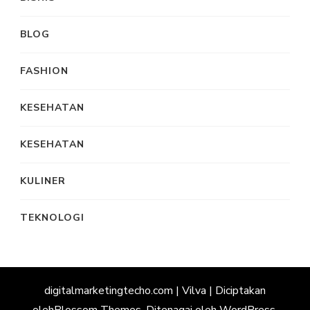
BLOG
FASHION
KESEHATAN
KESEHATAN
KULINER
TEKNOLOGI
digitalmarketingtecho.com |
Vilva | Diciptakan
oleh
Blossom Themes
. Ditenagai oleh
WordPress
.