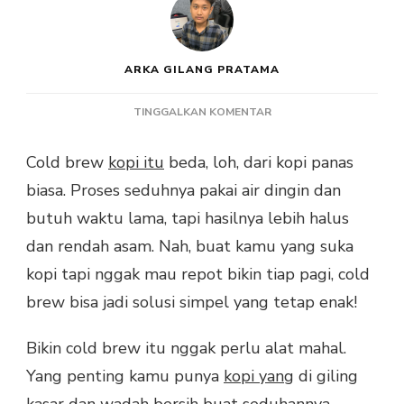
ARKA GILANG PRATAMA
PADA
TINGGALKAN KOMENTAR
CARA
MEMBUAT
Cold brew
kopi itu
beda, loh, dari kopi panas
COLD
biasa. Proses seduhnya pakai air dingin dan
BREW
KOPI
butuh waktu lama, tapi hasilnya lebih halus
YANG
dan rendah asam. Nah, buat kamu yang suka
SEGAR
DAN
kopi tapi nggak mau repot bikin tiap pagi, cold
NIKMAT
brew bisa jadi solusi simpel yang tetap enak!
DI
RUMAH
Bikin cold brew itu nggak perlu alat mahal.
Yang penting kamu punya
kopi yang
di giling
kasar dan wadah bersih buat seduhannya.